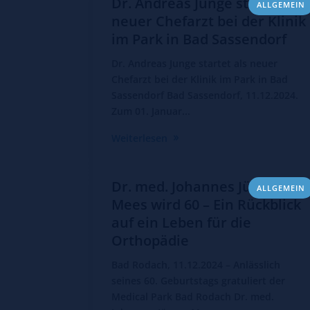
Dr. Andreas Junge startet als
ALLGEMEIN
neuer Chefarzt bei der Klinik
im Park in Bad Sassendorf
Dr. Andreas Junge startet als neuer
Chefarzt bei der Klinik im Park in Bad
Sassendorf Bad Sassendorf, 11.12.2024.
Zum 01. Januar...
Weiterlesen
Dr. med. Johannes Jürgen
ALLGEMEIN
Mees wird 60 – Ein Rückblick
auf ein Leben für die
Orthopädie
Bad Rodach, 11.12.2024 – Anlässlich
seines 60. Geburtstags gratuliert der
Medical Park Bad Rodach Dr. med.