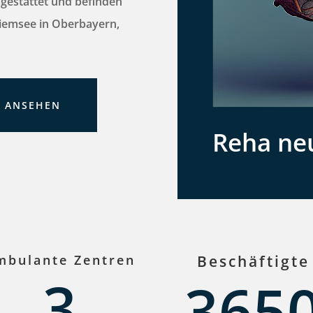
sgestattet und befinden
hiemsee in Oberbayern,
N ANSEHEN
Reha ne
mbulante Zentren
Beschäftigte
3
365