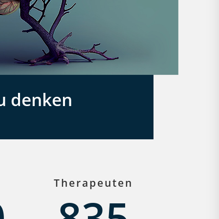
u denken
Therapeuten
0
835