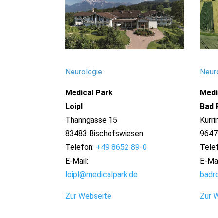
Neurologie
Neuro
Medical Park
Medi
Loipl
Bad 
Thanngasse 15
Kurri
83483 Bischofswiesen
9647
Telefon:
+49 8652 89-0
Tele
E-Mail:
E-Mai
loipl@medicalpark.de
badr
Zur Webseite
Zur 