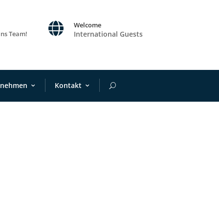

Welcome
ins Team!
International Guests
rnehmen
Kontakt