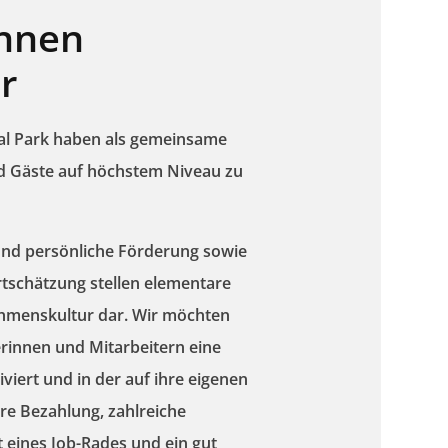
innen
r
cal Park haben als gemeinsame
nd Gäste
auf höchstem Niveau
zu
und persönliche Förderung sowie
rtschätzung
stellen elementare
ehmenskultur dar. Wir möchten
erinnen und Mitarbeitern
eine
iviert und in der auf ihre
eigenen
ire Bezahlung
, zahlreiche
t eines Job-Rades und ein gut