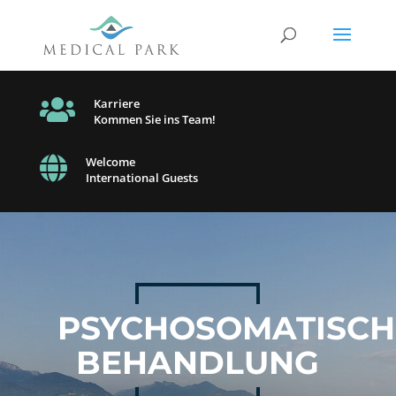

Karriere
Kommen Sie ins Team!

Welcome
International Guests
PSYCHOSOMATISCH
BEHANDLUNG