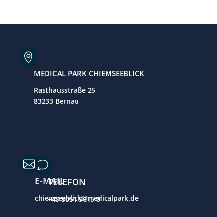

MEDICAL PARK CHIEMSEEBLICK
Rasthausstraße 25
83233 Bernau

v
E-MAIL
TELEFON
chiemseeblick@medicalpark.de
+49 8051 9615 0