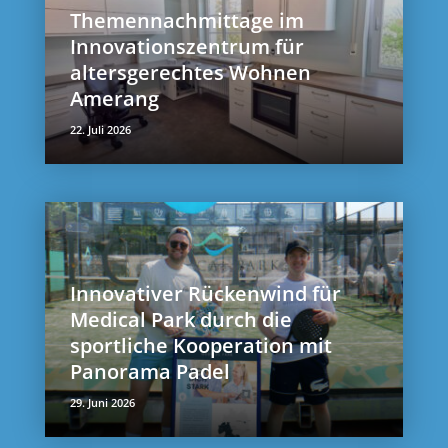
Themennachmittage im
Innovationszentrum für
altersgerechtes Wohnen
Amerang
22. Juli 2026
Innovativer Rückenwind für
Medical Park durch die
sportliche Kooperation mit
Panorama Padel
29. Juni 2026