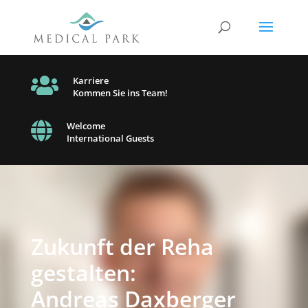

Karriere
Kommen Sie ins Team!

Welcome
International Guests
Zukunft der Reha
gestalten:
Andreas Daxberger